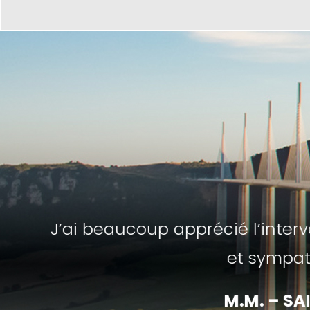
“ Habitants d’un
travaux de bornage
réalisés par Mr Bois