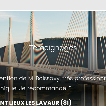
Témoignages
e commune de la Haute Garonne, nous
 à BGEO Conseils. Nous ne pouvons qu
savy qui a répondu à nos attentes par 