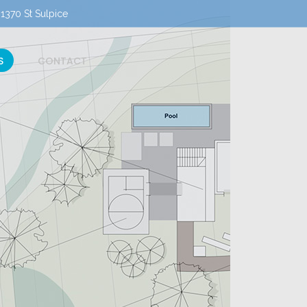
370 St Sulpice
S
CONTACT