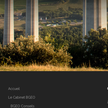
que par sa gestion des relations avec
voisinage. ”
D.P. – BESSIERES (31)
Accueil
Le Cabinet BGEO
BGEO Conseils